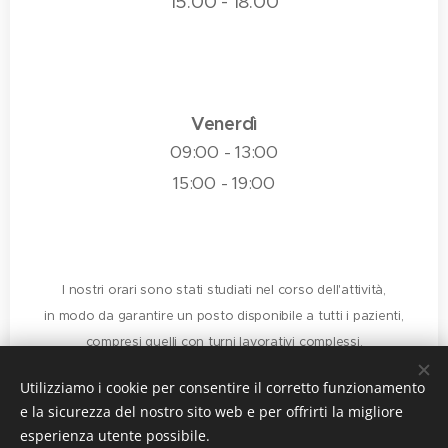
15:00 - 18:00
Venerdì
09:00 - 13:00
15:00 - 19:00
I nostri orari sono stati studiati nel corso dell'attività,
in modo da garantire un posto disponibile a tutti i pazienti,
compresi quelli con turni lavorativi complessi,
e per garantire procedure di igienizzazione e manutenzione
Utilizziamo i cookie per consentire il corretto funzionamento
negli orari in cui non si ricevono visite.
e la sicurezza del nostro sito web e per offrirti la migliore
Pertanto sono in continua modifica e verranno aggiornati
esperienza utente possibile.
regolarmente.